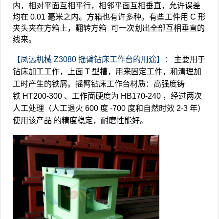
内，相对平面互相平行，相邻平面互相垂直，允许误差
均在
0.01
毫米之内。方箱也有许多种。有些工件用
C
形
夹头夹在方箱上，翻转方箱_可一次划出全部互相垂直的
线来。
【凤远机械
Z3080
摇臂钻床工作台的用途】：
主要用于
钻床加工工作，上面
T
型槽，用来固定工件，和清理加
工时产生的铁屑。摇臂钻床工作台材质：高强度铸
铁
HT200-300
、工作面硬度为
HB170-240
，经过两次
人工处理（人工退火
600
度
-700
度和自然时效
2-3
年）
使用该产品
的精度稳定，耐磨性能好。