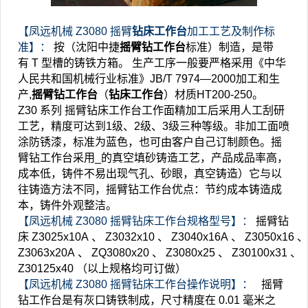
【凤远机械
Z3080
摇臂
钻床工作台
加工工艺及制作标
准】：
按（沈阳中捷
摇臂钻工作台
标准）制造，是带
有
T
型槽的铸铁方箱。
生产工序一般要严格采用《中华
人民共和国机械行业标准》JB/T 7974—2000加工和生
产,
摇臂钻工作台
（
钻床工作台
）材质HT200-250。
Z30
系列
摇臂钻床工作台工作面精加工后采用人工刮研
工艺，精度可达到1级、2级、3级三种等级。非加工面喷
涂防锈漆，标准为蓝色，也可由客户自己订制颜色。摇
臂钻工作台采用_的真空填砂铸造工艺，产品成品率高，
成本低，铸件不易出现气孔、砂眼，真空铸造）它与以
往铸造方法不同，摇臂钻工作台优点：节约成本铸造成
本，铸件外观整洁。
【凤远机械
Z3080
摇臂钻床工作台规格型号】：
摇臂钻
床
Z3025x10A
、
Z3032x10 、
Z3040x16A 、
Z3050x16 、
Z3063x20A
、
ZQ3080x20
、
Z3080x25
、
Z30100x31
、
Z30125x40
（以上规格均可订做）
【凤远机械
Z3080
摇臂钻床工作台操作说明】：
摇臂
钻工作台是有灰口铸铁制成，尺寸精度在
0.01
毫米之