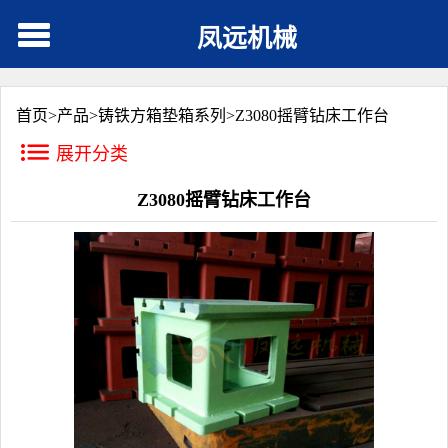
凤远机械
首页>
产品
>
铸铁方箱垫箱系列
>
Z3080摇臂钻床工作台
展开分类
Z3080摇臂钻床工作台