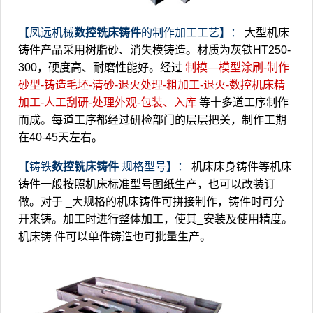
【凤远机械
数控铣床铸件
的制作加工工艺】：
大型机床
铸件产品采用树脂砂、消失模铸造。材质为灰铁HT250-
300，硬度高、耐磨性能好。经过
制模—模型涂刷-制作
砂型-铸造毛坯-清砂-退火处理-粗加工-退火-数控机床精
加工-人工刮研-处理外观-包装、入库
等十多道工序制作
而成。每道工序都经过研检部门的层层把关，制作工期
在40-45天左右。
【铸铁
数控铣床铸件
规格型号】：
机床床身铸件等机床
铸件一般按照机床标准型号图纸生产，也可以改装订
做。对于
_大规格的机床铸件可拼接制作，铸件时可分
开来铸。加工时进行整体加工，使其_安装及使用精度。
机床铸
件可以单件铸造也可批量生产。