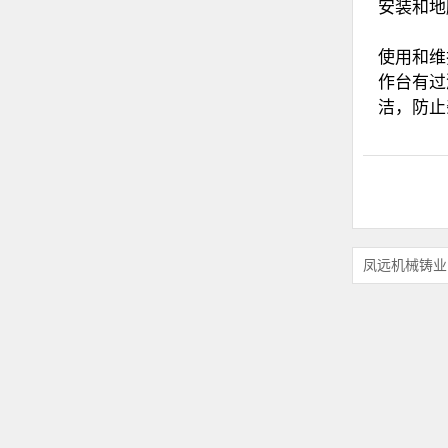
安装和地
‌使用和
作台有过
洁，防止
凤远机械铸业 2