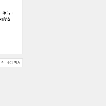
工件与工
台的清
支持：中科四方