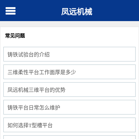
凤远机械
常见问题
铸铁试验台的介绍
三维柔性平台工作面厚是多少
凤远机械三维平台的优势
铸铁平台日常怎么维护
如何选择T型槽平台