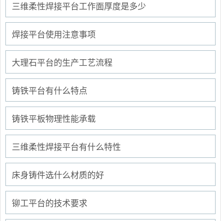
三维柔性焊接平台工作面厚度是多少
焊接平台使用注意事项
大理石平台的生产工艺流程
铸铁平台有什么特点
铸铁平板物理性能承载
三维柔性焊接平台有什么特性
床身铸件选什么材质的好
铆工平台的技术要求