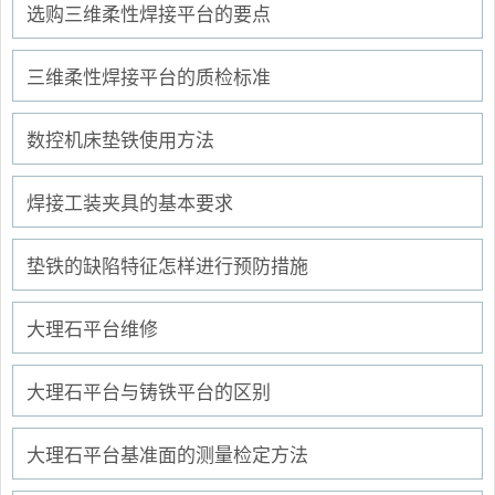
选购三维柔性焊接平台的要点
三维柔性焊接平台的质检标准
数控机床垫铁使用方法
焊接工装夹具的基本要求
垫铁的缺陷特征怎样进行预防措施
大理石平台维修
大理石平台与铸铁平台的区别
大理石平台基准面的测量检定方法